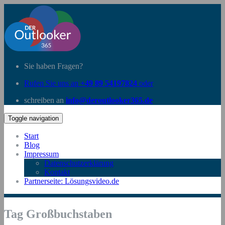
Sie haben Fragen?
Rufen Sie uns an
+49 89 54197824
oder
schreiben an
info@deroutlooker365.de
Toggle navigation
Start
Blog
Impressum
Datenschutzerklärung
Kontakt
Partnerseite: Lösungsvideo.de
Tag Großbuchstaben