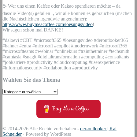
☕ Wer uns einen Kaffee oder Kakao spendieren möchte – da
das/die Video(s) gefallen -, wir alle können es gebrauchen (machen
die Nachtschichten irgendwie angenehmer):
https://www.buymeacoffee.com/loesungsvideo
!
Wir sagen schon mal DANKE!
#daloevi #CBT #microsoft365 #loesungsvideo #deroutlooker365
#hahner #entra #microsoft #copilot #modernwork #microsoft365
#microsoftteams #webinar #onlinekurs #trainthetrainer #techsmith
#camtasia #snagit #digitaltransformation #computing #consultants
#jobkarriere #productivity #cloudcomputing #userexperience
#informationsecurity #collaboration #productivity
Wählen Sie das Thema
Wählen
Sie
das
Buy Me a Coffee
Thema
© 2014-2026 Alle Rechte vorbehalten -
der-outlooker | Kai
Schneider
· Powered by WordPress