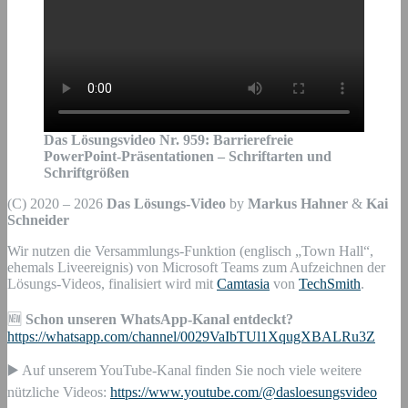
Das Lösungsvideo Nr.
959
:
Barrierefreie
PowerPoint-Präsentationen – Schriftarten und
Schriftgrößen
(C) 2020 – 2026
Das Lösungs-Video
by
Markus Hahner
&
Kai
Schneider
Wir nutzen die Versammlungs-Funktion (englisch „Town Hall“,
ehemals Liveereignis) von Microsoft Teams zum Aufzeichnen der
Lösungs-Videos, finalisiert wird mit
Camtasia
von
TechSmith
.
🆕
Schon unseren WhatsApp-Kanal entdeckt?
https://whatsapp.com/channel/0029VaIbTUl1XqugXBALRu3Z
▶️ Auf unserem YouTube-Kanal finden Sie noch viele weitere
nützliche Videos:
https://www.youtube.com/@dasloesungsvideo