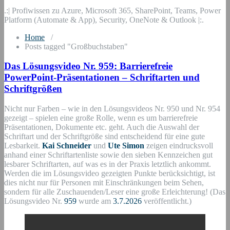
.:| Profiwissen zu Azure, Microsoft 365, SharePoint, Teams, Power
Platform (Automate & App), Security, OneNote & Outlook |:.
Home
/
Posts tagged "Großbuchstaben"
Das Lösungsvideo Nr. 959: Barrierefreie
PowerPoint-Präsentationen – Schriftarten und
Schriftgrößen
Nicht nur Farben – wie in den Lösungsvideos Nr. 950 und Nr. 954
gezeigt – spielen eine große Rolle, wenn es um barrierefreie
Präsentationen, Dokumente etc. geht. Auch die Auswahl der
Schriftart und der Schriftgröße sind entscheidend für eine gute
Lesbarkeit.
Kai Schneider
und
Ute Simon
zeigen eindrucksvoll
anhand einer Schriftartenliste sowie den sieben Kennzeichen gut
lesbarer Schriftarten, auf was es in der Praxis letztlich ankommt.
Werden die im Lösungsvideo gezeigten Punkte berücksichtigt, ist
dies nicht nur für Personen mit Einschränkungen beim Sehen,
sondern für alle Zuschauenden/Leser eine große Erleichterung! (Das
Lösungsvideo Nr.
959
wurde am
3.7.2026
veröffentlicht.)