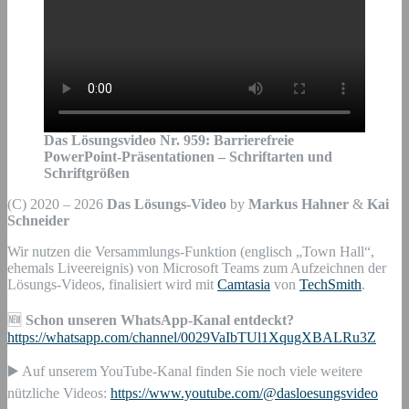
Das Lösungsvideo Nr.
959
:
Barrierefreie
PowerPoint-Präsentationen – Schriftarten und
Schriftgrößen
(C) 2020 – 2026
Das Lösungs-Video
by
Markus Hahner
&
Kai
Schneider
Wir nutzen die Versammlungs-Funktion (englisch „Town Hall“,
ehemals Liveereignis) von Microsoft Teams zum Aufzeichnen der
Lösungs-Videos, finalisiert wird mit
Camtasia
von
TechSmith
.
🆕
Schon unseren WhatsApp-Kanal entdeckt?
https://whatsapp.com/channel/0029VaIbTUl1XqugXBALRu3Z
▶️ Auf unserem YouTube-Kanal finden Sie noch viele weitere
nützliche Videos:
https://www.youtube.com/@dasloesungsvideo