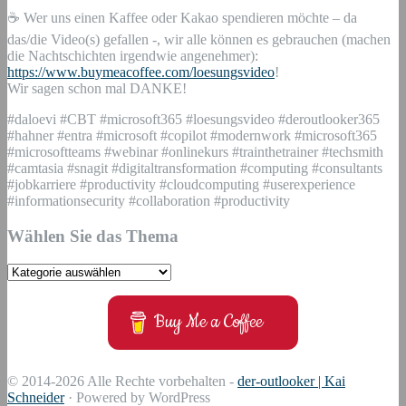
☕ Wer uns einen Kaffee oder Kakao spendieren möchte – da
das/die Video(s) gefallen -, wir alle können es gebrauchen (machen
die Nachtschichten irgendwie angenehmer):
https://www.buymeacoffee.com/loesungsvideo
!
Wir sagen schon mal DANKE!
#daloevi #CBT #microsoft365 #loesungsvideo #deroutlooker365
#hahner #entra #microsoft #copilot #modernwork #microsoft365
#microsoftteams #webinar #onlinekurs #trainthetrainer #techsmith
#camtasia #snagit #digitaltransformation #computing #consultants
#jobkarriere #productivity #cloudcomputing #userexperience
#informationsecurity #collaboration #productivity
Wählen Sie das Thema
Wählen
Sie
das
Buy Me a Coffee
Thema
© 2014-2026 Alle Rechte vorbehalten -
der-outlooker | Kai
Schneider
· Powered by WordPress