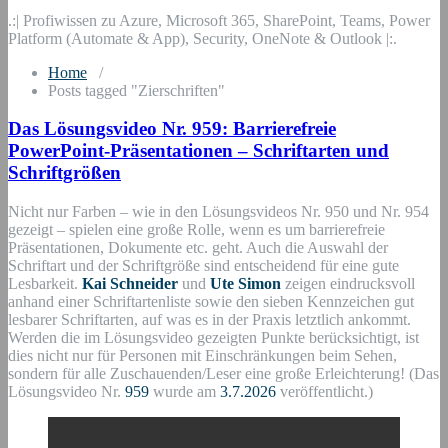
.:| Profiwissen zu Azure, Microsoft 365, SharePoint, Teams, Power
Platform (Automate & App), Security, OneNote & Outlook |:.
Home
/
Posts tagged "Zierschriften"
Das Lösungsvideo Nr. 959: Barrierefreie
PowerPoint-Präsentationen – Schriftarten und
Schriftgrößen
Nicht nur Farben – wie in den Lösungsvideos Nr. 950 und Nr. 954
gezeigt – spielen eine große Rolle, wenn es um barrierefreie
Präsentationen, Dokumente etc. geht. Auch die Auswahl der
Schriftart und der Schriftgröße sind entscheidend für eine gute
Lesbarkeit.
Kai Schneider
und
Ute Simon
zeigen eindrucksvoll
anhand einer Schriftartenliste sowie den sieben Kennzeichen gut
lesbarer Schriftarten, auf was es in der Praxis letztlich ankommt.
Werden die im Lösungsvideo gezeigten Punkte berücksichtigt, ist
dies nicht nur für Personen mit Einschränkungen beim Sehen,
sondern für alle Zuschauenden/Leser eine große Erleichterung! (Das
Lösungsvideo Nr.
959
wurde am
3.7.2026
veröffentlicht.)