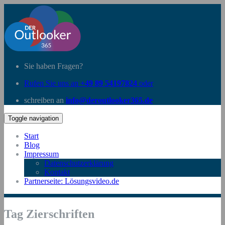
Sie haben Fragen?
Rufen Sie uns an
+49 89 54197824
oder
schreiben an
info@deroutlooker365.de
Toggle navigation
Start
Blog
Impressum
Datenschutzerklärung
Kontakt
Partnerseite: Lösungsvideo.de
Tag Zierschriften