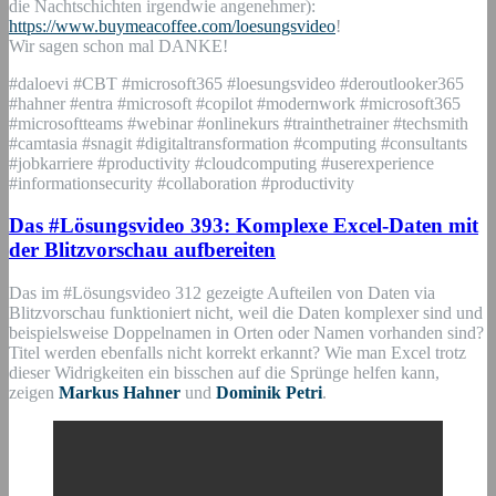
die Nachtschichten irgendwie angenehmer):
https://www.buymeacoffee.com/loesungsvideo
!
Wir sagen schon mal DANKE!
#daloevi #CBT #microsoft365 #loesungsvideo #deroutlooker365
#hahner #entra #microsoft #copilot #modernwork #microsoft365
#microsoftteams #webinar #onlinekurs #trainthetrainer #techsmith
#camtasia #snagit #digitaltransformation #computing #consultants
#jobkarriere #productivity #cloudcomputing #userexperience
#informationsecurity #collaboration #productivity
Das #Lösungsvideo 393: Komplexe Excel-Daten mit
der Blitzvorschau aufbereiten
Das im #Lösungsvideo 312 gezeigte Aufteilen von Daten via
Blitzvorschau funktioniert nicht, weil die Daten komplexer sind und
beispielsweise Doppelnamen in Orten oder Namen vorhanden sind?
Titel werden ebenfalls nicht korrekt erkannt? Wie man Excel trotz
dieser Widrigkeiten ein bisschen auf die Sprünge helfen kann,
zeigen
Markus Hahner
und
Dominik Petri
.