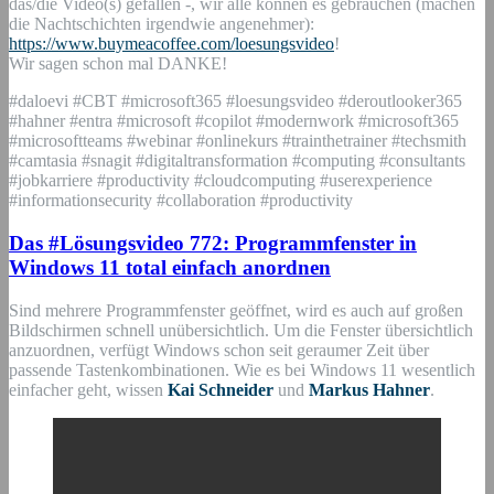
das/die Video(s) gefallen -, wir alle können es gebrauchen (machen
die Nachtschichten irgendwie angenehmer):
https://www.buymeacoffee.com/loesungsvideo
!
Wir sagen schon mal DANKE!
#daloevi #CBT #microsoft365 #loesungsvideo #deroutlooker365
#hahner #entra #microsoft #copilot #modernwork #microsoft365
#microsoftteams #webinar #onlinekurs #trainthetrainer #techsmith
#camtasia #snagit #digitaltransformation #computing #consultants
#jobkarriere #productivity #cloudcomputing #userexperience
#informationsecurity #collaboration #productivity
Das #Lösungsvideo 772: Programmfenster in
Windows 11 total einfach anordnen
Sind mehrere Programmfenster geöffnet, wird es auch auf großen
Bildschirmen schnell unübersichtlich. Um die Fenster übersichtlich
anzuordnen, verfügt Windows schon seit geraumer Zeit über
passende Tastenkombinationen. Wie es bei Windows 11 wesentlich
einfacher geht, wissen
Kai Schneider
und
Markus Hahner
.