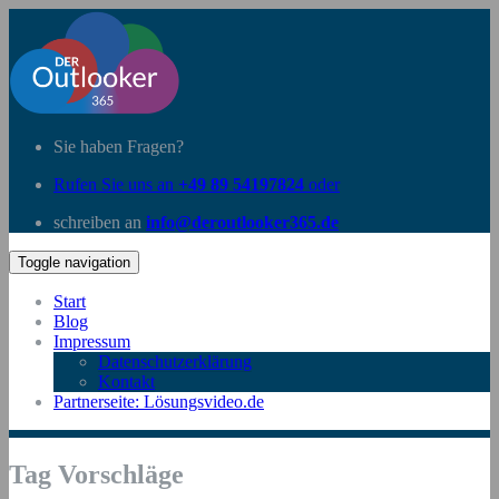
Sie haben Fragen?
Rufen Sie uns an
+49 89 54197824
oder
schreiben an
info@deroutlooker365.de
Toggle navigation
Start
Blog
Impressum
Datenschutzerklärung
Kontakt
Partnerseite: Lösungsvideo.de
Tag Vorschläge