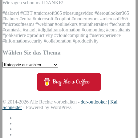
Wir sagen schon mal DANKE!
#daloevi #CBT #microsoft365 #loesungsvideo #deroutlooker365
#hahner #entra #microsoft #copilot #modernwork #microsoft365
#microsoftteams #webinar #onlinekurs #trainthetrainer #techsmith
#camtasia #snagit #digitaltransformation #computing #consultants
#jobkarriere #productivity #cloudcomputing #userexperience
#informationsecurity #collaboration #productivity
Wählen Sie das Thema
Wählen
Sie
das
Buy Me a Coffee
Thema
© 2014-2026 Alle Rechte vorbehalten -
der-outlooker | Kai
Schneider
· Powered by WordPress