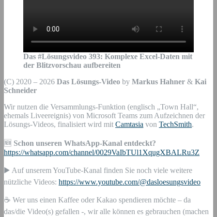
Das #Lösungsvideo
393
:
Komplexe Excel-Daten mit
der Blitzvorschau
aufbereiten
(C) 2020 – 2026
Das Lösungs-Video
by
Markus Hahner
&
Kai
Schneider
Wir nutzen die Versammlungs-Funktion (englisch „Town Hall“,
ehemals Liveereignis) von Microsoft Teams zum Aufzeichnen der
Lösungs-Videos, finalisiert wird mit
Camtasia
von
TechSmith
.
🆕
Schon unseren WhatsApp-Kanal entdeckt?
https://whatsapp.com/channel/0029VaIbTUl1XqugXBALRu3Z
▶️ Auf unserem YouTube-Kanal finden Sie noch viele weitere
nützliche Videos:
https://www.youtube.com/@dasloesungsvideo
☕ Wer uns einen Kaffee oder Kakao spendieren möchte – da
das/die Video(s) gefallen -, wir alle können es gebrauchen (machen