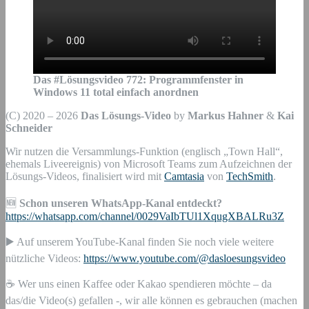
Das #Lösungsvideo
772
:
Programmfenster in
Windows 11 total einfach anordnen
(C) 2020 – 2026
Das Lösungs-Video
by
Markus Hahner
&
Kai
Schneider
Wir nutzen die Versammlungs-Funktion (englisch „Town Hall“,
ehemals Liveereignis) von Microsoft Teams zum Aufzeichnen der
Lösungs-Videos, finalisiert wird mit
Camtasia
von
TechSmith
.
🆕
Schon unseren WhatsApp-Kanal entdeckt?
https://whatsapp.com/channel/0029VaIbTUl1XqugXBALRu3Z
▶️ Auf unserem YouTube-Kanal finden Sie noch viele weitere
nützliche Videos:
https://www.youtube.com/@dasloesungsvideo
☕ Wer uns einen Kaffee oder Kakao spendieren möchte – da
das/die Video(s) gefallen -, wir alle können es gebrauchen (machen