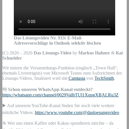
Das Lösungsvideo Nr.
933
:
E-Mail-
Adressvorschläge in Outlook selektiv löschen
(C) 2020 – 2026
Das Lösungs-Video
by
Markus Hahner
&
Kai
Schneider
Wir nutzen die Versammlungs-Funktion (englisch „Town Hall“,
ehemals Liveereignis) von Microsoft Teams zum Aufzeichnen der
Lösungs-Videos, finalisiert wird mit
Camtasia
von
TechSmith
.
🆕
Schon unseren WhatsApp-Kanal entdeckt?
https://whatsapp.com/channel/0029VaIbTUl1XqugXBALRu3Z
▶️ Auf unserem YouTube-Kanal finden Sie noch viele weitere
nützliche Videos:
https://www.youtube.com/@dasloesungsvideo
☕ Wer uns einen Kaffee oder Kakao spendieren möchte – da