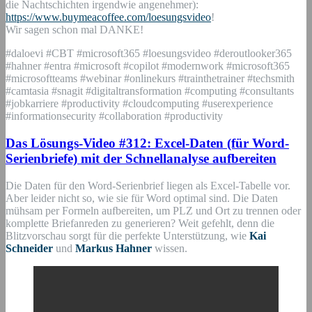
die Nachtschichten irgendwie angenehmer):
https://www.buymeacoffee.com/loesungsvideo
!
Wir sagen schon mal DANKE!
#daloevi #CBT #microsoft365 #loesungsvideo #deroutlooker365
#hahner #entra #microsoft #copilot #modernwork #microsoft365
#microsoftteams #webinar #onlinekurs #trainthetrainer #techsmith
#camtasia #snagit #digitaltransformation #computing #consultants
#jobkarriere #productivity #cloudcomputing #userexperience
#informationsecurity #collaboration #productivity
Das Lösungs-Video #312: Excel-Daten (für Word-
Serienbriefe) mit der Schnellanalyse aufbereiten
Die Daten für den Word-Serienbrief liegen als Excel-Tabelle vor.
Aber leider nicht so, wie sie für Word optimal sind. Die Daten
mühsam per Formeln aufbereiten, um PLZ und Ort zu trennen oder
komplette Briefanreden zu generieren? Weit gefehlt, denn die
Blitzvorschau sorgt für die perfekte Unterstützung, wie
Kai
Schneider
und
Markus Hahner
wissen.