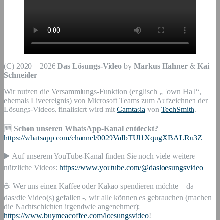
(C) 2020 – 2026
Das Lösungs-Video
by
Markus Hahner
&
Kai
Schneider
Wir nutzen die Versammlungs-Funktion (englisch „Town Hall“,
ehemals Liveereignis) von Microsoft Teams zum Aufzeichnen der
Lösungs-Videos, finalisiert wird mit
Camtasia
von
TechSmith
.
🆕
Schon unseren WhatsApp-Kanal entdeckt?
https://whatsapp.com/channel/0029VaIbTUl1XqugXBALRu3Z
▶️ Auf unserem YouTube-Kanal finden Sie noch viele weitere
nützliche Videos:
https://www.youtube.com/@dasloesungsvideo
☕ Wer uns einen Kaffee oder Kakao spendieren möchte – da
das/die Video(s) gefallen -, wir alle können es gebrauchen (machen
die Nachtschichten irgendwie angenehmer):
https://www.buymeacoffee.com/loesungsvideo
!