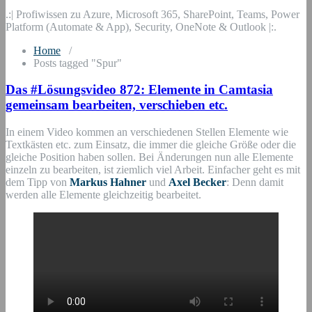
.:| Profiwissen zu Azure, Microsoft 365, SharePoint, Teams, Power
Platform (Automate & App), Security, OneNote & Outlook |:.
Home
/
Posts tagged "Spur"
Das #Lösungsvideo 872: Elemente in Camtasia
gemeinsam bearbeiten, verschieben etc.
In einem Video kommen an verschiedenen Stellen Elemente wie
Textkästen etc. zum Einsatz, die immer die gleiche Größe oder die
gleiche Position haben sollen. Bei Änderungen nun alle Elemente
einzeln zu bearbeiten, ist ziemlich viel Arbeit. Einfacher geht es mit
dem Tipp von
Markus Hahner
und
Axel Becker
: Denn damit
werden alle Elemente gleichzeitig bearbeitet.