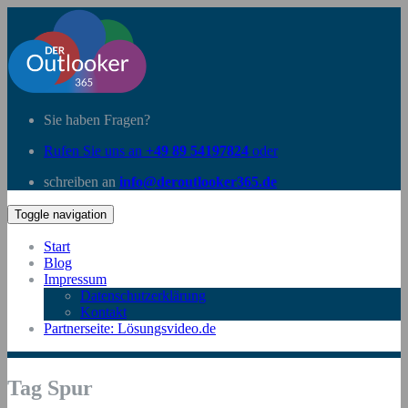
Sie haben Fragen?
Rufen Sie uns an
+49 89 54197824
oder
schreiben an
info@deroutlooker365.de
Toggle navigation
Start
Blog
Impressum
Datenschutzerklärung
Kontakt
Partnerseite: Lösungsvideo.de
Tag Spur