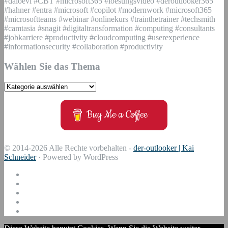
#daloevi #CBT #microsoft365 #loesungsvideo #deroutlooker365
#hahner #entra #microsoft #copilot #modernwork #microsoft365
#microsoftteams #webinar #onlinekurs #trainthetrainer #techsmith
#camtasia #snagit #digitaltransformation #computing #consultants
#jobkarriere #productivity #cloudcomputing #userexperience
#informationsecurity #collaboration #productivity
Wählen Sie das Thema
Wählen
Sie
das
Buy Me a Coffee
Thema
© 2014-2026 Alle Rechte vorbehalten -
der-outlooker | Kai
Schneider
· Powered by WordPress