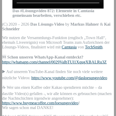
Das #Lösungsvideo
872
:
Elemente in Camtasia
gemeinsam bearbeiten, verschieben etc.
(C) 2020 – 2026
Das Lösungs-Video
by
Markus Hahner
&
Kai
Schneider
Wir nutzen die Versammlungs-Funktion (englisch „Town Hall“,
ehemals Liveereignis) von Microsoft Teams zum Aufzeichnen der
Lösungs-Videos, finalisiert wird mit
Camtasia
von
TechSmith
.
🆕
Schon unseren WhatsApp-Kanal entdeckt?
https://whatsapp.com/channel/0029VaIbTUl1XqugXBALRu3Z
▶️ Auf unserem YouTube-Kanal finden Sie noch viele weitere
nützliche Videos:
https://www.youtube.com/@dasloesungsvideo
☕ Wer uns einen Kaffee oder Kakao spendieren möchte – da
das/die Video(s) gefallen -, wir alle können es gebrauchen (machen
die Nachtschichten irgendwie angenehmer):
https://www.buymeacoffee.com/loesungsvideo
!
Wir sagen schon mal DANKE!