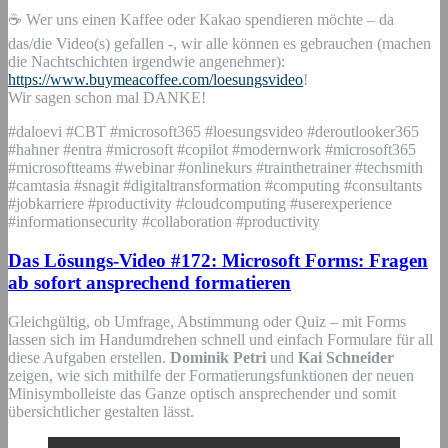
☕ Wer uns einen Kaffee oder Kakao spendieren möchte – da
das/die Video(s) gefallen -, wir alle können es gebrauchen (machen
die Nachtschichten irgendwie angenehmer):
https://www.buymeacoffee.com/loesungsvideo
!
Wir sagen schon mal DANKE!
#daloevi #CBT #microsoft365 #loesungsvideo #deroutlooker365
#hahner #entra #microsoft #copilot #modernwork #microsoft365
#microsoftteams #webinar #onlinekurs #trainthetrainer #techsmith
#camtasia #snagit #digitaltransformation #computing #consultants
#jobkarriere #productivity #cloudcomputing #userexperience
#informationsecurity #collaboration #productivity
Das Lösungs-Video #172: Microsoft Forms: Fragen
ab sofort ansprechend formatieren
Gleichgültig, ob Umfrage, Abstimmung oder Quiz – mit Forms
lassen sich im Handumdrehen schnell und einfach Formulare für all
diese Aufgaben erstellen.
Dominik Petri
und
Kai Schneider
zeigen, wie sich mithilfe der Formatierungsfunktionen der neuen
Minisymbolleiste das Ganze optisch ansprechender und somit
übersichtlicher gestalten lässt.