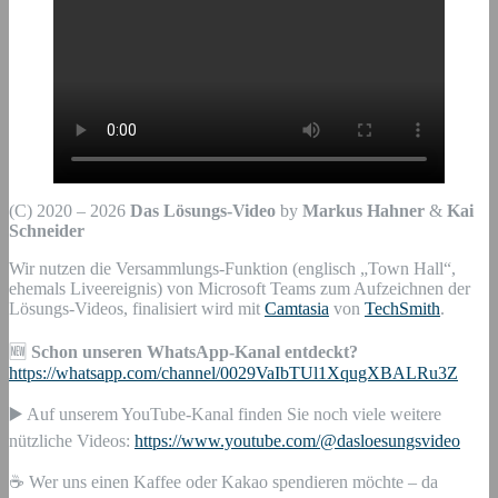
(C) 2020 – 2026
Das Lösungs-Video
by
Markus Hahner
&
Kai
Schneider
Wir nutzen die Versammlungs-Funktion (englisch „Town Hall“,
ehemals Liveereignis) von Microsoft Teams zum Aufzeichnen der
Lösungs-Videos, finalisiert wird mit
Camtasia
von
TechSmith
.
🆕
Schon unseren WhatsApp-Kanal entdeckt?
https://whatsapp.com/channel/0029VaIbTUl1XqugXBALRu3Z
▶️ Auf unserem YouTube-Kanal finden Sie noch viele weitere
nützliche Videos:
https://www.youtube.com/@dasloesungsvideo
☕ Wer uns einen Kaffee oder Kakao spendieren möchte – da