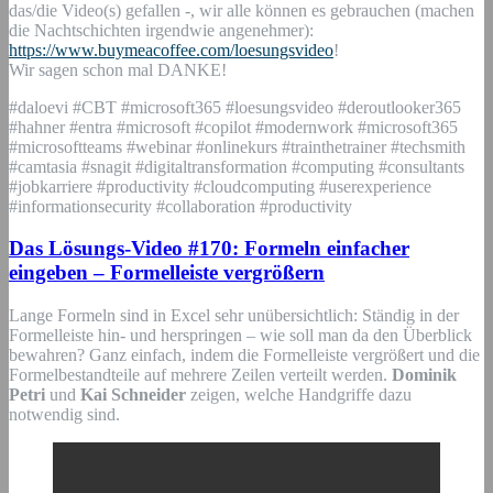
das/die Video(s) gefallen -, wir alle können es gebrauchen (machen
die Nachtschichten irgendwie angenehmer):
https://www.buymeacoffee.com/loesungsvideo
!
Wir sagen schon mal DANKE!
#daloevi #CBT #microsoft365 #loesungsvideo #deroutlooker365
#hahner #entra #microsoft #copilot #modernwork #microsoft365
#microsoftteams #webinar #onlinekurs #trainthetrainer #techsmith
#camtasia #snagit #digitaltransformation #computing #consultants
#jobkarriere #productivity #cloudcomputing #userexperience
#informationsecurity #collaboration #productivity
Das Lösungs-Video #170: Formeln einfacher
eingeben – Formelleiste vergrößern
Lange Formeln sind in Excel sehr unübersichtlich: Ständig in der
Formelleiste hin- und herspringen – wie soll man da den Überblick
bewahren? Ganz einfach, indem die Formelleiste vergrößert und die
Formelbestandteile auf mehrere Zeilen verteilt werden.
Dominik
Petri
und
Kai Schneider
zeigen, welche Handgriffe dazu
notwendig sind.