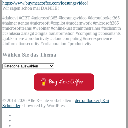
https://www.buymeacoffee.com/loesungsvideo
!
Wir sagen schon mal DANKE!
#daloevi #CBT #microsoft365 #loesungsvideo #deroutlooker365
#hahner #entra #microsoft #copilot #modernwork #microsoft365
#microsoftteams #webinar #onlinekurs #trainthetrainer #techsmith
#camtasia #snagit #digitaltransformation #computing #consultants
#jobkarriere #productivity #cloudcomputing #userexperience
#informationsecurity #collaboration #productivity
Wählen Sie das Thema
Wählen
Sie
das
Buy Me a Coffee
Thema
© 2014-2026 Alle Rechte vorbehalten -
der-outlooker | Kai
Schneider
· Powered by WordPress