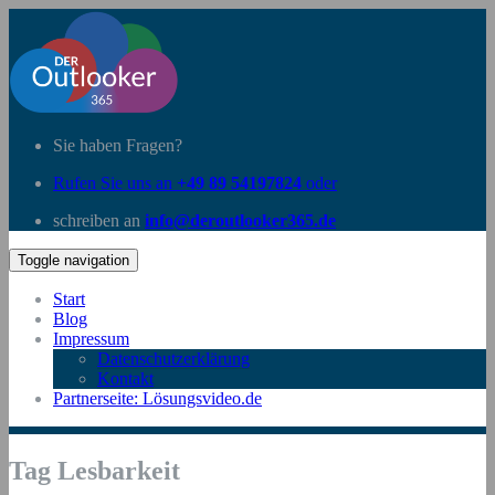
Sie haben Fragen?
Rufen Sie uns an
+49 89 54197824
oder
schreiben an
info@deroutlooker365.de
Toggle navigation
Start
Blog
Impressum
Datenschutzerklärung
Kontakt
Partnerseite: Lösungsvideo.de
Tag Lesbarkeit