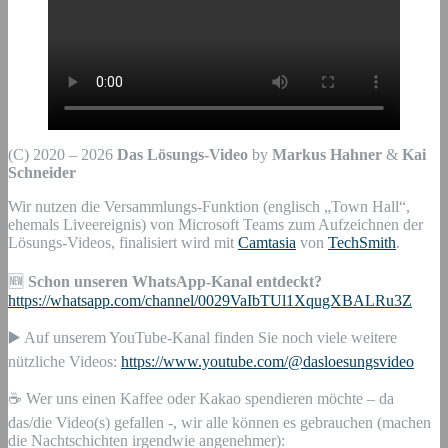
(C) 2020 – 2026
Das Lösungs-Video
by
Markus Hahner
&
Kai
Schneider
Wir nutzen die Versammlungs-Funktion (englisch „Town Hall“,
ehemals Liveereignis) von Microsoft Teams zum Aufzeichnen der
Lösungs-Videos, finalisiert wird mit
Camtasia
von
TechSmith
.
🆕
Schon unseren WhatsApp-Kanal entdeckt?
https://whatsapp.com/channel/0029VaIbTUl1XqugXBALRu3Z
▶️ Auf unserem YouTube-Kanal finden Sie noch viele weitere
nützliche Videos:
https://www.youtube.com/@dasloesungsvideo
☕ Wer uns einen Kaffee oder Kakao spendieren möchte – da
das/die Video(s) gefallen -, wir alle können es gebrauchen (machen
die Nachtschichten irgendwie angenehmer):