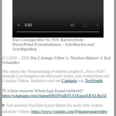
Das Lösungsvideo Nr.
959
:
Barrierefreie
PowerPoint-Präsentationen – Schriftarten und
Schriftgrößen
(C) 2020 – 2026
Das Lösungs-Video
by
Markus Hahner
&
Kai
Schneider
Wir nutzen die Versammlungs-Funktion (englisch „Town Hall“,
ehemals Liveereignis) von Microsoft Teams zum Aufzeichnen der
Lösungs-Videos, finalisiert wird mit
Camtasia
von
TechSmith
.
🆕
Schon unseren WhatsApp-Kanal entdeckt?
https://whatsapp.com/channel/0029VaIbTUl1XqugXBALRu3Z
▶️ Auf unserem YouTube-Kanal finden Sie noch viele weitere
nützliche Videos:
https://www.youtube.com/@dasloesungsvideo