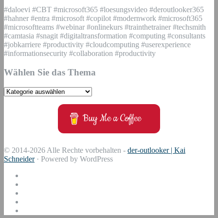
#daloevi #CBT #microsoft365 #loesungsvideo #deroutlooker365
#hahner #entra #microsoft #copilot #modernwork #microsoft365
#microsoftteams #webinar #onlinekurs #trainthetrainer #techsmith
#camtasia #snagit #digitaltransformation #computing #consultants
#jobkarriere #productivity #cloudcomputing #userexperience
#informationsecurity #collaboration #productivity
Wählen Sie das Thema
Wählen
Sie
das
Buy Me a Coffee
Thema
© 2014-2026 Alle Rechte vorbehalten -
der-outlooker | Kai
Schneider
· Powered by WordPress