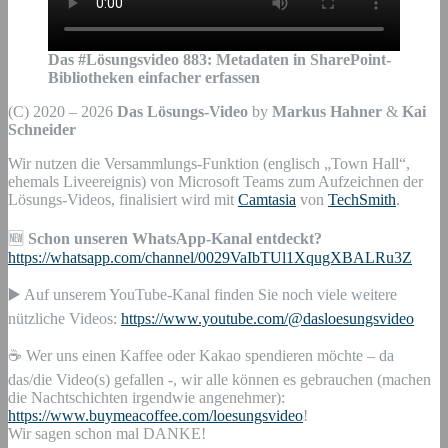
Das #Lösungsvideo
883
:
Metadaten in SharePoint-
Bibliotheken einfacher erfassen
(C) 2020 – 2026
Das Lösungs-Video
by
Markus Hahner
&
Kai
Schneider
Wir nutzen die Versammlungs-Funktion (englisch „Town Hall“,
ehemals Liveereignis) von Microsoft Teams zum Aufzeichnen der
Lösungs-Videos, finalisiert wird mit
Camtasia
von
TechSmith
.
🆕
Schon unseren WhatsApp-Kanal entdeckt?
https://whatsapp.com/channel/0029VaIbTUl1XqugXBALRu3Z
▶️ Auf unserem YouTube-Kanal finden Sie noch viele weitere
nützliche Videos:
https://www.youtube.com/@dasloesungsvideo
☕ Wer uns einen Kaffee oder Kakao spendieren möchte – da
das/die Video(s) gefallen -, wir alle können es gebrauchen (machen
die Nachtschichten irgendwie angenehmer):
https://www.buymeacoffee.com/loesungsvideo
!
Wir sagen schon mal DANKE!