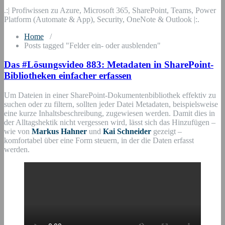
.:| Profiwissen zu Azure, Microsoft 365, SharePoint, Teams, Power
Platform (Automate & App), Security, OneNote & Outlook |:.
Home
/
Posts tagged "Felder ein- oder ausblenden"
Das #Lösungsvideo 883: Metadaten in SharePoint-
Bibliotheken einfacher erfassen
Um Dateien in einer SharePoint-Dokumentenbibliothek effektiv zu
suchen oder zu filtern, sollten jeder Datei Metadaten, beispielsweise
eine kurze Inhaltsbeschreibung, zugewiesen werden. Damit dies in
der Alltagshektik nicht vergessen wird, lässt sich das Hinzufügen –
wie von
Markus Hahner
und
Kai Schneider
gezeigt –
komfortabel über eine Form steuern, in der die Daten erfasst
werden.