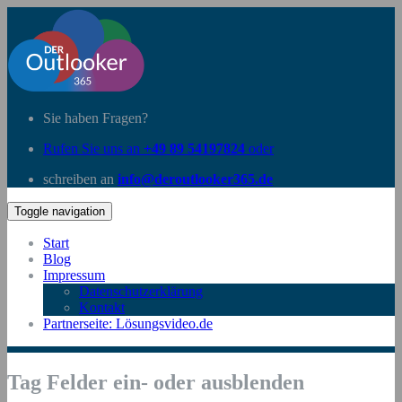
Sie haben Fragen?
Rufen Sie uns an
+49 89 54197824
oder
schreiben an
info@deroutlooker365.de
Toggle navigation
Start
Blog
Impressum
Datenschutzerklärung
Kontakt
Partnerseite: Lösungsvideo.de
Tag Felder ein- oder ausblenden