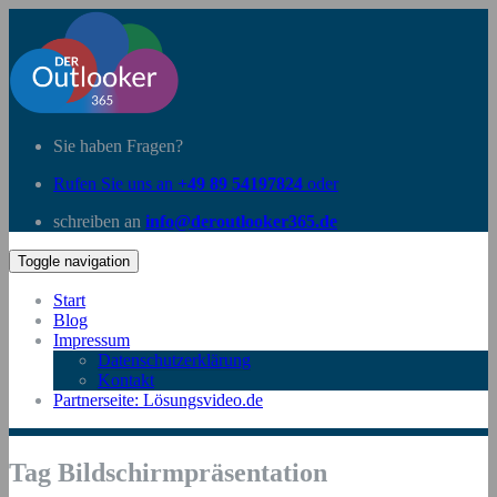
Sie haben Fragen?
Rufen Sie uns an
+49 89 54197824
oder
schreiben an
info@deroutlooker365.de
Toggle navigation
Start
Blog
Impressum
Datenschutzerklärung
Kontakt
Partnerseite: Lösungsvideo.de
Tag Bildschirmpräsentation