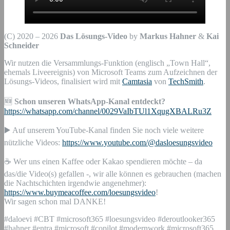
(C) 2020 – 2026
Das Lösungs-Video
by
Markus Hahner
&
Kai
Schneider
Wir nutzen die Versammlungs-Funktion (englisch „Town Hall“,
ehemals Liveereignis) von Microsoft Teams zum Aufzeichnen der
Lösungs-Videos, finalisiert wird mit
Camtasia
von
TechSmith
.
🆕
Schon unseren WhatsApp-Kanal entdeckt?
https://whatsapp.com/channel/0029VaIbTUl1XqugXBALRu3Z
▶️ Auf unserem YouTube-Kanal finden Sie noch viele weitere
nützliche Videos:
https://www.youtube.com/@dasloesungsvideo
☕ Wer uns einen Kaffee oder Kakao spendieren möchte – da
das/die Video(s) gefallen -, wir alle können es gebrauchen (machen
die Nachtschichten irgendwie angenehmer):
https://www.buymeacoffee.com/loesungsvideo
!
Wir sagen schon mal DANKE!
#daloevi #CBT #microsoft365 #loesungsvideo #deroutlooker365
#hahner #entra #microsoft #copilot #modernwork #microsoft365