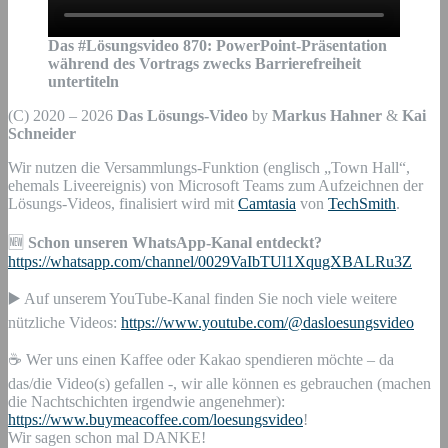
Das #Lösungsvideo
870
:
PowerPoint-Präsentation
während des Vortrags zwecks Barrierefreiheit
untertiteln
(C) 2020 – 2026
Das Lösungs-Video
by
Markus Hahner
&
Kai
Schneider
Wir nutzen die Versammlungs-Funktion (englisch „Town Hall“,
ehemals Liveereignis) von Microsoft Teams zum Aufzeichnen der
Lösungs-Videos, finalisiert wird mit
Camtasia
von
TechSmith
.
🆕
Schon unseren WhatsApp-Kanal entdeckt?
https://whatsapp.com/channel/0029VaIbTUl1XqugXBALRu3Z
▶️ Auf unserem YouTube-Kanal finden Sie noch viele weitere
nützliche Videos:
https://www.youtube.com/@dasloesungsvideo
☕ Wer uns einen Kaffee oder Kakao spendieren möchte – da
das/die Video(s) gefallen -, wir alle können es gebrauchen (machen
die Nachtschichten irgendwie angenehmer):
https://www.buymeacoffee.com/loesungsvideo
!
Wir sagen schon mal DANKE!