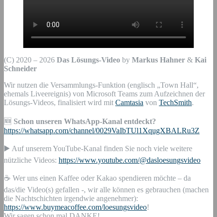
(C) 2020 – 2026
Das Lösungs-Video
by
Markus Hahner
&
Kai
Schneider
Wir nutzen die Versammlungs-Funktion (englisch „Town Hall“,
ehemals Liveereignis) von Microsoft Teams zum Aufzeichnen der
Lösungs-Videos, finalisiert wird mit
Camtasia
von
TechSmith
.
🆕
Schon unseren WhatsApp-Kanal entdeckt?
https://whatsapp.com/channel/0029VaIbTUl1XqugXBALRu3Z
▶️ Auf unserem YouTube-Kanal finden Sie noch viele weitere
nützliche Videos:
https://www.youtube.com/@dasloesungsvideo
☕ Wer uns einen Kaffee oder Kakao spendieren möchte – da
das/die Video(s) gefallen -, wir alle können es gebrauchen (machen
die Nachtschichten irgendwie angenehmer):
https://www.buymeacoffee.com/loesungsvideo
!
Wir sagen schon mal DANKE!