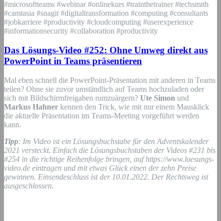
#microsoftteams #webinar #onlinekurs #trainthetrainer #techsmith
#camtasia #snagit #digitaltransformation #computing #consultants
#jobkarriere #productivity #cloudcomputing #userexperience
#informationsecurity #collaboration #productivity
Das Lösungs-Video #252: Ohne Umweg direkt aus
PowerPoint in Teams präsentieren
Mal eben schnell die PowerPoint-Präsentation mit anderen in Teams
teilen? Ohne sie zuvor umständlich auf Teams hochzuladen oder
sich mit Bildschirmfreigaben rumzuärgern?
Ute Simon
und
Markus Hahner
kennen den Trick, wie mit nur einem Mausklick
die aktuelle Präsentation im Teams-Meeting vorgeführt werden
kann.
Tipp
: Im Video ist ein Lösungsbuchstabe für den Adventskalender
2021 versteckt. Einfach die Lösungsbuchstaben der Videos #231 bis
#254 in die richtige Reihenfolge bringen, auf https://www.loesungs-
video.de eintragen und mit etwas Glück einen der zehn Preise
gewinnen. Einsendeschluss ist der 10.01.2022. Der Rechtsweg ist
ausgeschlossen.