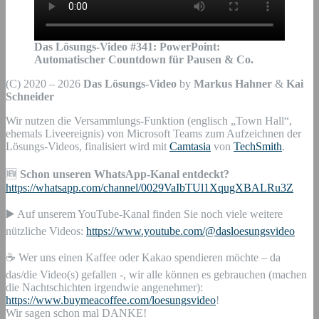
Das Lösungs-Video #
341
:
PowerPoint:
Automatischer Countdown für Pausen & Co.
(C) 2020 – 2026
Das Lösungs-Video
by
Markus Hahner
&
Kai
Schneider
Wir nutzen die Versammlungs-Funktion (englisch „Town Hall“,
ehemals Liveereignis) von Microsoft Teams zum Aufzeichnen der
Lösungs-Videos, finalisiert wird mit
Camtasia
von
TechSmith
.
🆕
Schon unseren WhatsApp-Kanal entdeckt?
https://whatsapp.com/channel/0029VaIbTUl1XqugXBALRu3Z
▶️ Auf unserem YouTube-Kanal finden Sie noch viele weitere
nützliche Videos:
https://www.youtube.com/@dasloesungsvideo
☕ Wer uns einen Kaffee oder Kakao spendieren möchte – da
das/die Video(s) gefallen -, wir alle können es gebrauchen (machen
die Nachtschichten irgendwie angenehmer):
https://www.buymeacoffee.com/loesungsvideo
!
Wir sagen schon mal DANKE!