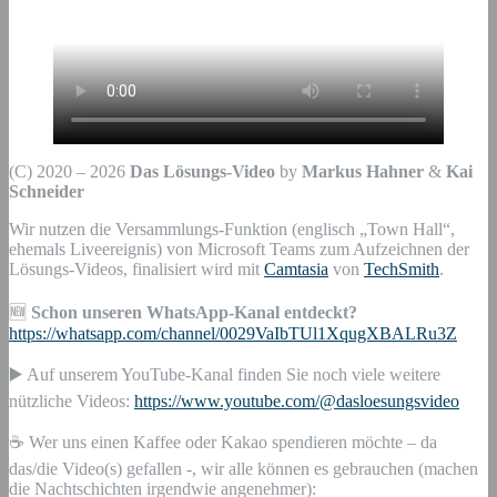
(C) 2020 – 2026
Das Lösungs-Video
by
Markus Hahner
&
Kai
Schneider
Wir nutzen die Versammlungs-Funktion (englisch „Town Hall“,
ehemals Liveereignis) von Microsoft Teams zum Aufzeichnen der
Lösungs-Videos, finalisiert wird mit
Camtasia
von
TechSmith
.
🆕
Schon unseren WhatsApp-Kanal entdeckt?
https://whatsapp.com/channel/0029VaIbTUl1XqugXBALRu3Z
▶️ Auf unserem YouTube-Kanal finden Sie noch viele weitere
nützliche Videos:
https://www.youtube.com/@dasloesungsvideo
☕ Wer uns einen Kaffee oder Kakao spendieren möchte – da
das/die Video(s) gefallen -, wir alle können es gebrauchen (machen
die Nachtschichten irgendwie angenehmer):