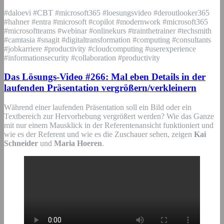
#daloevi #CBT #microsoft365 #loesungsvideo #deroutlooker365
#hahner #entra #microsoft #copilot #modernwork #microsoft365
#microsoftteams #webinar #onlinekurs #trainthetrainer #techsmith
#camtasia #snagit #digitaltransformation #computing #consultants
#jobkarriere #productivity #cloudcomputing #userexperience
#informationsecurity #collaboration #productivity
Das Lösungs-Video #266: Mal eben Details in der
laufenden Präsentation vergrößern/verkleinern
Während einer laufenden Präsentation soll ein Bild oder ein
Textbereich zur Hervorhebung vergrößert werden? Wie das Ganze
mit nur einem Mausklick in der Referentenansicht funktioniert und
wie es der Referent und wie es die Zuschauer sehen, zeigen
Kai
Schneider
und
Maria Hoeren
.