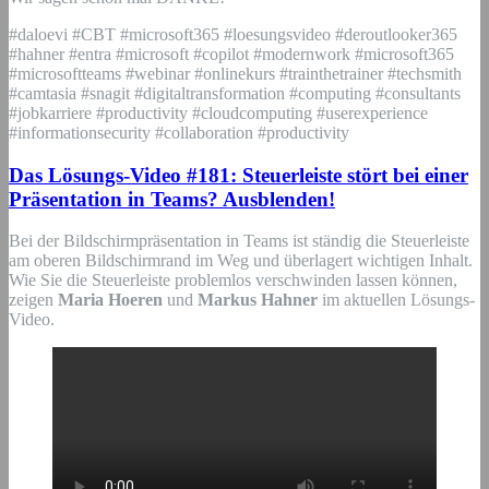
#daloevi #CBT #microsoft365 #loesungsvideo #deroutlooker365
#hahner #entra #microsoft #copilot #modernwork #microsoft365
#microsoftteams #webinar #onlinekurs #trainthetrainer #techsmith
#camtasia #snagit #digitaltransformation #computing #consultants
#jobkarriere #productivity #cloudcomputing #userexperience
#informationsecurity #collaboration #productivity
Das Lösungs-Video #181: Steuerleiste stört bei einer
Präsentation in Teams? Ausblenden!
Bei der Bildschirmpräsentation in Teams ist ständig die Steuerleiste
am oberen Bildschirmrand im Weg und überlagert wichtigen Inhalt.
Wie Sie die Steuerleiste problemlos verschwinden lassen können,
zeigen
Maria Hoeren
und
Markus Hahner
im aktuellen Lösungs-
Video.