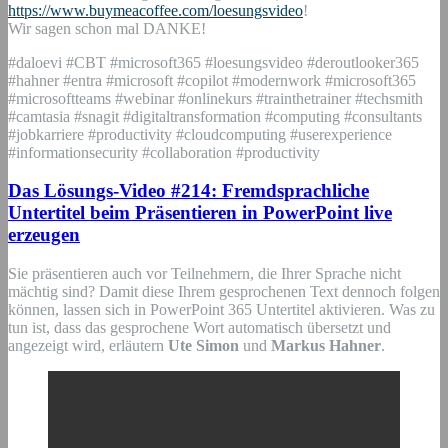
https://www.buymeacoffee.com/loesungsvideo
!
Wir sagen schon mal DANKE!
#daloevi #CBT #microsoft365 #loesungsvideo #deroutlooker365
#hahner #entra #microsoft #copilot #modernwork #microsoft365
#microsoftteams #webinar #onlinekurs #trainthetrainer #techsmith
#camtasia #snagit #digitaltransformation #computing #consultants
#jobkarriere #productivity #cloudcomputing #userexperience
#informationsecurity #collaboration #productivity
Das Lösungs-Video #214: Fremdsprachliche
Untertitel beim Präsentieren in PowerPoint live
erzeugen
Sie präsentieren auch vor Teilnehmern, die Ihrer Sprache nicht
mächtig sind? Damit diese Ihrem gesprochenen Text dennoch folgen
können, lassen sich in PowerPoint 365 Untertitel aktivieren. Was zu
tun ist, dass das gesprochene Wort automatisch übersetzt und
angezeigt wird, erläutern
Ute Simon
und
Markus Hahner
.