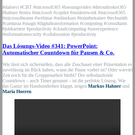
#daloevi #CBT #microsoft365 #loesungsvideo #deroutlooker365
#hahner #entra #microsoft #copilot #modernwork #microsoft365
#microsoftteams #webinar #onlinekurs #trainthetrainer #techsmith
#camtasia #snagit #digitaltransformation #computing #consultants
#jobkarriere #productivity #cloudcomputing #userexperience
#informationsecurity #collaboration #productivity
Das Lösungs-Video #341: PowerPoint:
Automatischer Countdown für Pausen & Co.
Wie lässt sich sicherstellen, dass alle Zuschauer einer Präsentation es
zuverlässig im Blick haben, wann die Pause vorbei ist? Oder wieviel
Zeit noch für die Gruppenarbeit bleibt? Der selbstlaufende
Countdown – auch Timer genannt – ist die perfekte Lösung. Wie
das Ganze im Handumdrehen klappt, zeigen
Markus Hahner
und
Maria Hoeren
.