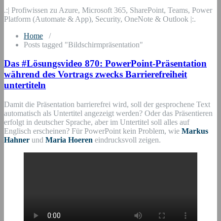
.:| Profiwissen zu Azure, Microsoft 365, SharePoint, Teams, Power
Platform (Automate & App), Security, OneNote & Outlook |:.
Home
/
Posts tagged "Bildschirmpräsentation"
Das #Lösungsvideo 870: PowerPoint-Präsentation
während des Vortrags zwecks Barrierefreiheit
untertiteln
Damit die Präsentation barrierefrei wird, soll der gesprochene Text
automatisch als Untertitel angezeigt werden? Oder das Präsentieren
erfolgt in deutscher Sprache, aber im Untertitel soll alles auf
Englisch erscheinen? Für PowerPoint kein Problem, wie
Markus
Hahner
und
Maria Hoeren
eindrucksvoll zeigen.