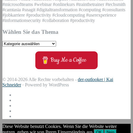
#microsoftteams #webinar #onlinekurs #trainthetrainer #techsmith
#camtasia #snagit #digitaltransformation #computing #consultants
#jobkarriere #productivity #cloudcomputing #userexperience
#informationsecurity #collaboration #productivity
Wählen Sie das Thema
Wählen
Sie
das
Buy Me a Coffee
Thema
© 2014-2026 Alle Rechte vorbehalten -
der-outlooker | Kai
Schneider
· Powered by WordPress
Diese Website benutzt Cookies. Wenn Sie die Website weiter
nutzen, gehen wir von Ihrem Einverständnis aus.
OK
Nein