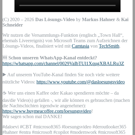
(C) 2020 – 2026
Das Lösungs-Video
by
Markus Hahner
&
Kai
Schneider
Wir nutzen die Versammlungs-Funktion (englisch „Town Hall“,
ehemals Liveereignis) von Microsoft Teams zum Aufzeichnen der
Lösungs-Videos, finalisiert wird mit
Camtasia
von
TechSmith
.
🆕
Schon unseren WhatsApp-Kanal entdeckt?
https://whatsapp.com/channel/0029VaIbTUl1XqugXBALRu3Z
▶️ Auf unserem YouTube-Kanal finden Sie noch viele weitere
nützliche Videos:
https://www.youtube.com/@dasloesungsvideo
☕ Wer uns einen Kaffee oder Kakao spendieren möchte – da
das/die Video(s) gefallen -, wir alle können es gebrauchen (machen
die Nachtschichten irgendwie angenehmer):
https://www.buymeacoffee.com/loesungsvideo
!
Wir sagen schon mal DANKE!
#daloevi #CBT #microsoft365 #loesungsvideo #deroutlooker365
#hahner #entra #microsoft #copilot #modernwork #microsoft365