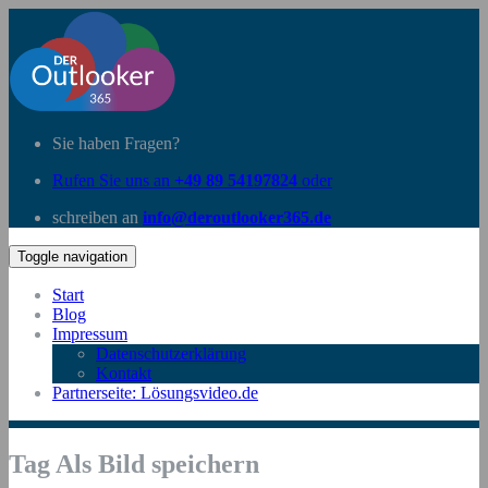
Sie haben Fragen?
Rufen Sie uns an
+49 89 54197824
oder
schreiben an
info@deroutlooker365.de
Toggle navigation
Start
Blog
Impressum
Datenschutzerklärung
Kontakt
Partnerseite: Lösungsvideo.de
Tag Als Bild speichern