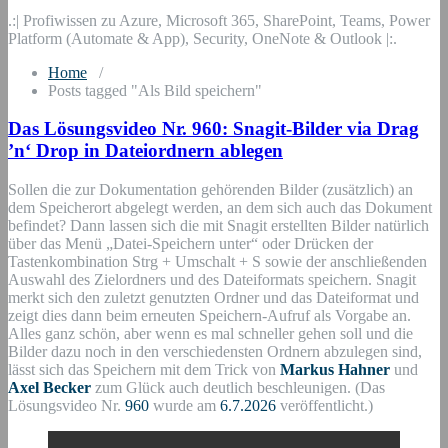
.:| Profiwissen zu Azure, Microsoft 365, SharePoint, Teams, Power
Platform (Automate & App), Security, OneNote & Outlook |:.
Home
/
Posts tagged "Als Bild speichern"
Das Lösungsvideo Nr. 960: Snagit-Bilder via Drag
’n‘ Drop in Dateiordnern ablegen
Sollen die zur Dokumentation gehörenden Bilder (zusätzlich) an
dem Speicherort abgelegt werden, an dem sich auch das Dokument
befindet? Dann lassen sich die mit Snagit erstellten Bilder natürlich
über das Menü „Datei-Speichern unter“ oder Drücken der
Tastenkombination Strg + Umschalt + S sowie der anschließenden
Auswahl des Zielordners und des Dateiformats speichern. Snagit
merkt sich den zuletzt genutzten Ordner und das Dateiformat und
zeigt dies dann beim erneuten Speichern-Aufruf als Vorgabe an.
Alles ganz schön, aber wenn es mal schneller gehen soll und die
Bilder dazu noch in den verschiedensten Ordnern abzulegen sind,
lässt sich das Speichern mit dem Trick von
Markus Hahner
und
Axel Becker
zum Glück auch deutlich beschleunigen. (Das
Lösungsvideo Nr.
960
wurde am
6.7.2026
veröffentlicht.)