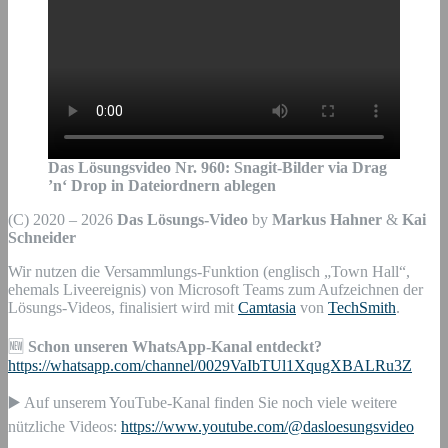
Das Lösungsvideo Nr.
960
:
Snagit-Bilder via Drag
’n‘ Drop in Dateiordnern ablegen
(C) 2020 – 2026
Das Lösungs-Video
by
Markus Hahner
&
Kai
Schneider
Wir nutzen die Versammlungs-Funktion (englisch „Town Hall“,
ehemals Liveereignis) von Microsoft Teams zum Aufzeichnen der
Lösungs-Videos, finalisiert wird mit
Camtasia
von
TechSmith
.
🆕
Schon unseren WhatsApp-Kanal entdeckt?
https://whatsapp.com/channel/0029VaIbTUl1XqugXBALRu3Z
▶️ Auf unserem YouTube-Kanal finden Sie noch viele weitere
nützliche Videos:
https://www.youtube.com/@dasloesungsvideo