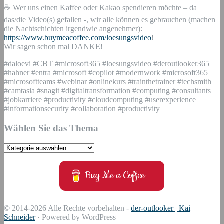
☕ Wer uns einen Kaffee oder Kakao spendieren möchte – da
das/die Video(s) gefallen -, wir alle können es gebrauchen (machen
die Nachtschichten irgendwie angenehmer):
https://www.buymeacoffee.com/loesungsvideo
!
Wir sagen schon mal DANKE!
#daloevi #CBT #microsoft365 #loesungsvideo #deroutlooker365
#hahner #entra #microsoft #copilot #modernwork #microsoft365
#microsoftteams #webinar #onlinekurs #trainthetrainer #techsmith
#camtasia #snagit #digitaltransformation #computing #consultants
#jobkarriere #productivity #cloudcomputing #userexperience
#informationsecurity #collaboration #productivity
Wählen Sie das Thema
Wählen
Sie
das
Buy Me a Coffee
Thema
© 2014-2026 Alle Rechte vorbehalten -
der-outlooker | Kai
Schneider
· Powered by WordPress