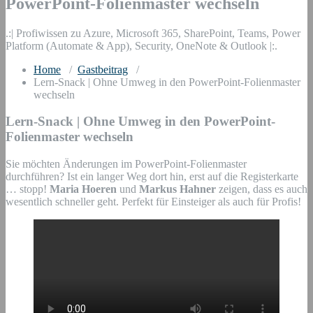
PowerPoint-Folienmaster wechseln
.:| Profiwissen zu Azure, Microsoft 365, SharePoint, Teams, Power
Platform (Automate & App), Security, OneNote & Outlook |:.
Home
/
Gastbeitrag
/
Lern-Snack | Ohne Umweg in den PowerPoint-Folienmaster
wechseln
Lern-Snack | Ohne Umweg in den PowerPoint-
Folienmaster wechseln
Sie möchten Änderungen im PowerPoint-Folienmaster
durchführen? Ist ein langer Weg dort hin, erst auf die Registerkarte
… stopp!
Maria Hoeren
und
Markus Hahner
zeigen, dass es auch
wesentlich schneller geht. Perfekt für Einsteiger als auch für Profis!