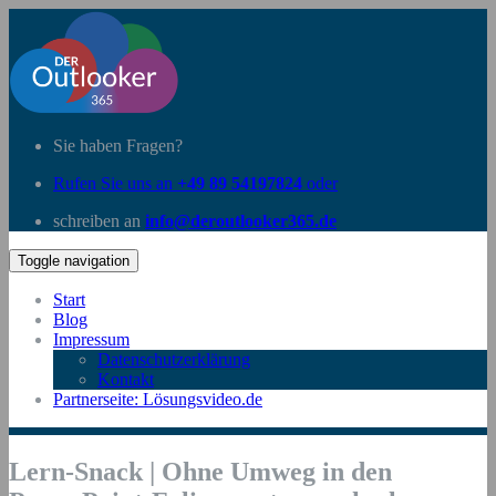
Sie haben Fragen?
Rufen Sie uns an
+49 89 54197824
oder
schreiben an
info@deroutlooker365.de
Toggle navigation
Start
Blog
Impressum
Datenschutzerklärung
Kontakt
Partnerseite: Lösungsvideo.de
Lern-Snack | Ohne Umweg in den