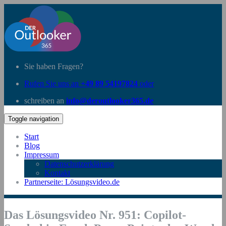
Sie haben Fragen?
Rufen Sie uns an
+49 89 54197824
oder
schreiben an
info@deroutlooker365.de
Toggle navigation
Start
Blog
Impressum
Datenschutzerklärung
Kontakt
Partnerseite: Lösungsvideo.de
Das Lösungsvideo Nr. 951: Copilot-