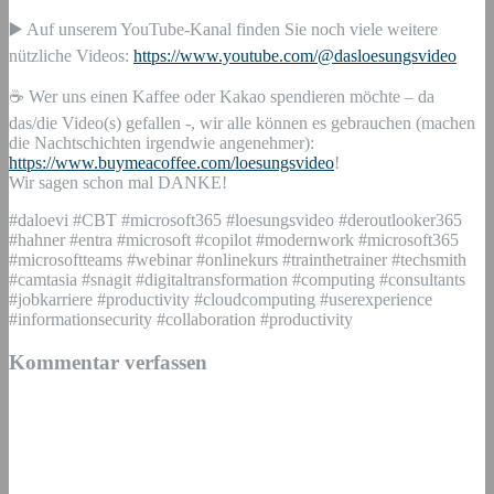
▶️ Auf unserem YouTube-Kanal finden Sie noch viele weitere
nützliche Videos:
https://www.youtube.com/@dasloesungsvideo
☕ Wer uns einen Kaffee oder Kakao spendieren möchte – da
das/die Video(s) gefallen -, wir alle können es gebrauchen (machen
die Nachtschichten irgendwie angenehmer):
https://www.buymeacoffee.com/loesungsvideo
!
Wir sagen schon mal DANKE!
#daloevi #CBT #microsoft365 #loesungsvideo #deroutlooker365
#hahner #entra #microsoft #copilot #modernwork #microsoft365
#microsoftteams #webinar #onlinekurs #trainthetrainer #techsmith
#camtasia #snagit #digitaltransformation #computing #consultants
#jobkarriere #productivity #cloudcomputing #userexperience
#informationsecurity #collaboration #productivity
Kommentar verfassen