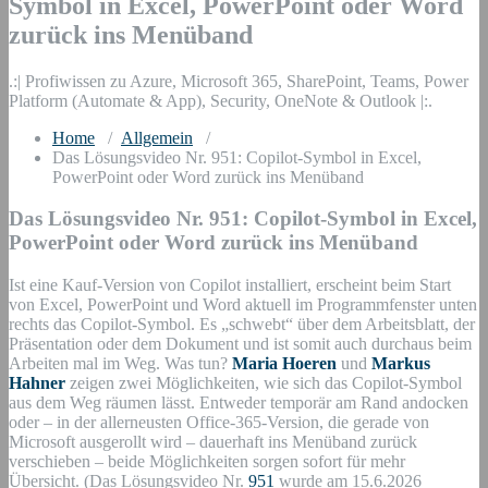
Symbol in Excel, PowerPoint oder Word
zurück ins Menüband
.:| Profiwissen zu Azure, Microsoft 365, SharePoint, Teams, Power
Platform (Automate & App), Security, OneNote & Outlook |:.
Home
/
Allgemein
/
Das Lösungsvideo Nr. 951: Copilot-Symbol in Excel,
PowerPoint oder Word zurück ins Menüband
Das Lösungsvideo Nr. 951: Copilot-Symbol in Excel,
PowerPoint oder Word zurück ins Menüband
Ist eine Kauf-Version von Copilot installiert, erscheint beim Start
von Excel, PowerPoint und Word aktuell im Programmfenster unten
rechts das Copilot-Symbol. Es „schwebt“ über dem Arbeitsblatt, der
Präsentation oder dem Dokument und ist somit auch durchaus beim
Arbeiten mal im Weg. Was tun?
Maria Hoeren
und
Markus
Hahner
zeigen zwei Möglichkeiten, wie sich das Copilot-Symbol
aus dem Weg räumen lässt. Entweder temporär am Rand andocken
oder – in der allerneusten Office-365-Version, die gerade von
Microsoft ausgerollt wird – dauerhaft ins Menüband zurück
verschieben – beide Möglichkeiten sorgen sofort für mehr
Übersicht. (Das Lösungsvideo Nr.
951
wurde am 15.6.2026