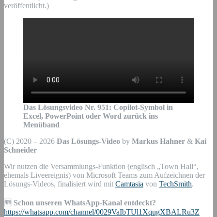
veröffentlicht.)
Das Lösungsvideo Nr.
951
:
Copilot-Symbol in
Excel, PowerPoint oder Word zurück ins
Menüband
(C) 2020 – 2026
Das Lösungs-Video
by
Markus Hahner
&
Kai
Schneider
Wir nutzen die Versammlungs-Funktion (englisch „Town Hall“,
ehemals Liveereignis) von Microsoft Teams zum Aufzeichnen der
Lösungs-Videos, finalisiert wird mit
Camtasia
von
TechSmith
.
🆕
Schon unseren WhatsApp-Kanal entdeckt?
https://whatsapp.com/channel/0029VaIbTUl1XqugXBALRu3Z