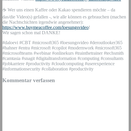
☕ Wer uns einen Kaffee oder Kakao spendieren möchte – da
das/die Video(s) gefallen -, wir alle können es gebrauchen (machen
die Nachtschichten irgendwie angenehmer):
https://www.buymeacoffee.com/loesungsvideo
!
Wir sagen schon mal DANKE!
#daloevi #CBT #microsoft365 #loesungsvideo #deroutlooker365
#hahner #entra #microsoft #copilot #modernwork #microsoft365
#microsoftteams #webinar #onlinekurs #trainthetrainer #techsmith
#camtasia #snagit #digitaltransformation #computing #consultants
#jobkarriere #productivity #cloudcomputing #userexperience
#informationsecurity #collaboration #productivity
Kommentar verfassen