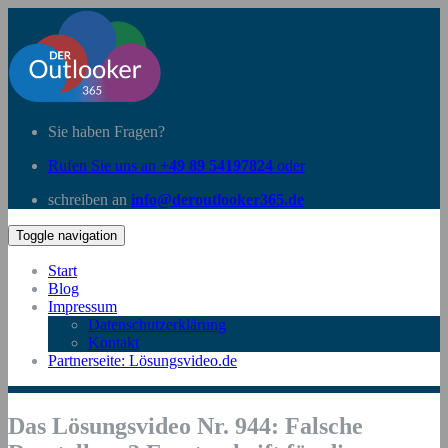
Sie haben Fragen?
Rufen Sie uns an
+49 89 54197824
oder
schreiben an
info@deroutlooker365.de
Toggle navigation
Start
Blog
Impressum
Datenschutzerklärung
Kontakt
Partnerseite: Lösungsvideo.de
Das Lösungsvideo Nr. 944: Falsche