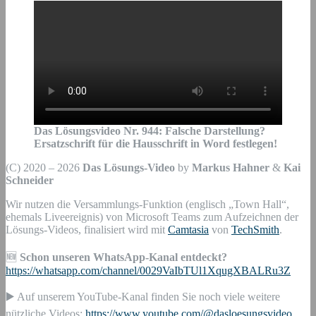
Das Lösungsvideo Nr. 944: Falsche Darstellung?
Ersatzschrift für die Hausschrift in Word festlegen!
(C) 2020 – 2026
Das Lösungs-Video
by
Markus Hahner
&
Kai
Schneider
Wir nutzen die Versammlungs-Funktion (englisch „Town Hall“,
ehemals Liveereignis) von Microsoft Teams zum Aufzeichnen der
Lösungs-Videos, finalisiert wird mit
Camtasia
von
TechSmith
.
🆕
Schon unseren WhatsApp-Kanal entdeckt?
https://whatsapp.com/channel/0029VaIbTUl1XqugXBALRu3Z
▶️ Auf unserem YouTube-Kanal finden Sie noch viele weitere
nützliche Videos:
https://www.youtube.com/@dasloesungsvideo