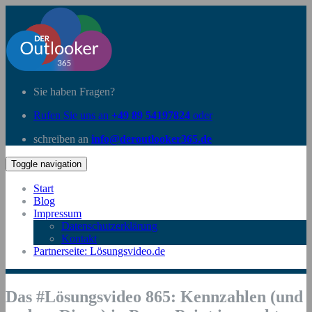
Sie haben Fragen?
Rufen Sie uns an
+49 89 54197824
oder
schreiben an
info@deroutlooker365.de
Toggle navigation
Start
Blog
Impressum
Datenschutzerklärung
Kontakt
Partnerseite: Lösungsvideo.de
Das #Lösungsvideo 865: Kennzahlen (und