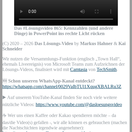
Das #Lösungsvideo
865
:
Kennzahlen (und andere
Dinge) in PowerPoint ins rechte Licht rücken
(C) 2020 – 2026
Das Lösungs-Video
by
Markus Hahner
&
Kai
Schneider
Wir nutzen die Versammlungs-Funktion (englisch „Town Hall“,
ehemals Liveereignis) von Microsoft Teams zum Aufzeichnen der
Lösungs-Videos, finalisiert wird mit
Camtasia
von
TechSmith
.
🆕
Schon unseren WhatsApp-Kanal entdeckt?
https://whatsapp.com/channel/0029VaIbTUl1XqugXBALRu3Z
▶️ Auf unserem YouTube-Kanal finden Sie noch viele weitere
nützliche Videos:
https://www.youtube.com/@dasloesungsvideo
☕ Wer uns einen Kaffee oder Kakao spendieren möchte – da
das/die Video(s) gefallen -, wir alle können es gebrauchen (machen
die Nachtschichten irgendwie angenehmer):