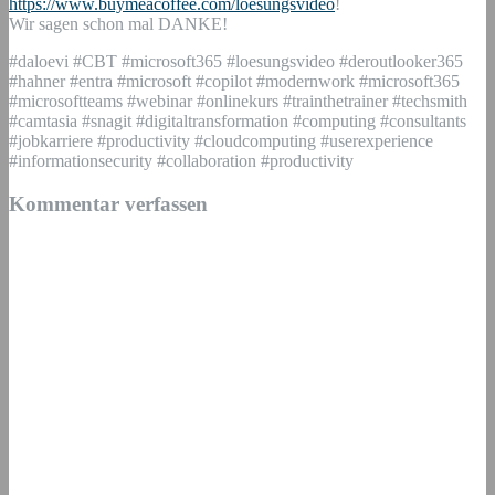
https://www.buymeacoffee.com/loesungsvideo
!
Wir sagen schon mal DANKE!
#daloevi #CBT #microsoft365 #loesungsvideo #deroutlooker365
#hahner #entra #microsoft #copilot #modernwork #microsoft365
#microsoftteams #webinar #onlinekurs #trainthetrainer #techsmith
#camtasia #snagit #digitaltransformation #computing #consultants
#jobkarriere #productivity #cloudcomputing #userexperience
#informationsecurity #collaboration #productivity
Kommentar verfassen