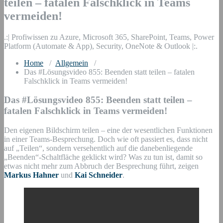
teilen – fatalen Falschklick in Teams
vermeiden!
.:| Profiwissen zu Azure, Microsoft 365, SharePoint, Teams, Power
Platform (Automate & App), Security, OneNote & Outlook |:.
Home
/
Allgemein
/
Das #Lösungsvideo 855: Beenden statt teilen – fatalen
Falschklick in Teams vermeiden!
Das #Lösungsvideo 855: Beenden statt teilen –
fatalen Falschklick in Teams vermeiden!
Den eigenen Bildschirm teilen – eine der wesentlichen Funktionen
in einer Teams-Besprechung. Doch wie oft passiert es, dass nicht
auf „Teilen“, sondern versehentlich auf die danebenliegende
„Beenden“-Schaltfläche geklickt wird? Was zu tun ist, damit so
etwas nicht mehr zum Abbruch der Besprechung führt, zeigen
Markus Hahner
und
Kai Schneider
.