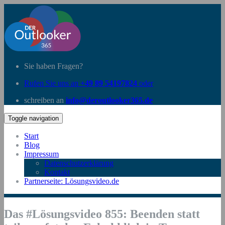
Sie haben Fragen?
Rufen Sie uns an
+49 89 54197824
oder
schreiben an
info@deroutlooker365.de
Toggle navigation
Start
Blog
Impressum
Datenschutzerklärung
Kontakt
Partnerseite: Lösungsvideo.de
Das #Lösungsvideo 855: Beenden statt