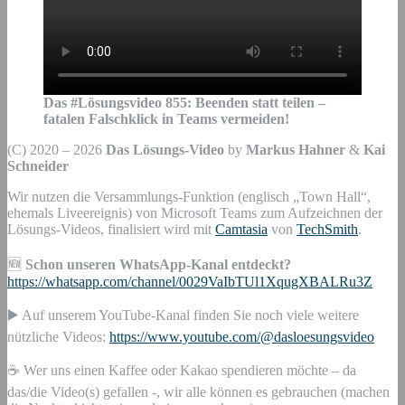
Das #Lösungsvideo
855
:
Beenden statt teilen –
fatalen Falschklick in Teams vermeiden!
(C) 2020 – 2026
Das Lösungs-Video
by
Markus Hahner
&
Kai
Schneider
Wir nutzen die Versammlungs-Funktion (englisch „Town Hall“,
ehemals Liveereignis) von Microsoft Teams zum Aufzeichnen der
Lösungs-Videos, finalisiert wird mit
Camtasia
von
TechSmith
.
🆕
Schon unseren WhatsApp-Kanal entdeckt?
https://whatsapp.com/channel/0029VaIbTUl1XqugXBALRu3Z
▶️ Auf unserem YouTube-Kanal finden Sie noch viele weitere
nützliche Videos:
https://www.youtube.com/@dasloesungsvideo
☕ Wer uns einen Kaffee oder Kakao spendieren möchte – da
das/die Video(s) gefallen -, wir alle können es gebrauchen (machen