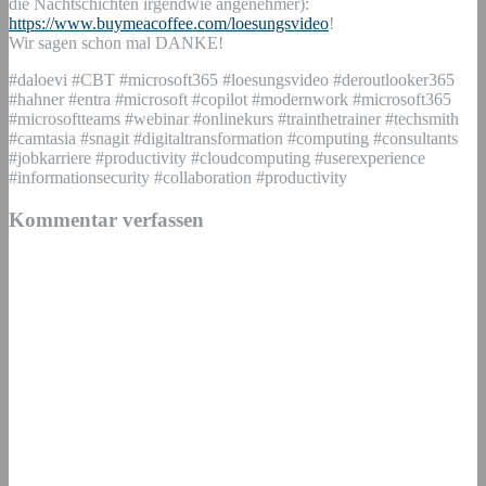
die Nachtschichten irgendwie angenehmer):
https://www.buymeacoffee.com/loesungsvideo
!
Wir sagen schon mal DANKE!
#daloevi #CBT #microsoft365 #loesungsvideo #deroutlooker365
#hahner #entra #microsoft #copilot #modernwork #microsoft365
#microsoftteams #webinar #onlinekurs #trainthetrainer #techsmith
#camtasia #snagit #digitaltransformation #computing #consultants
#jobkarriere #productivity #cloudcomputing #userexperience
#informationsecurity #collaboration #productivity
Kommentar verfassen