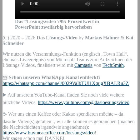
Das #Lösungsvideo
799
:
Prozentwert in
PowerPoint zweifarbig hervorheben
(C) 2020 – 2026
Das Lösungs-Video
by
Markus Hahner
&
Kai
Schneider
Wir nutzen die Versammlungs-Funktion (englisch „Town Hall“,
ehemals Liveereignis) von Microsoft Teams zum Aufzeichnen der
Lösungs-Videos, finalisiert wird mit
Camtasia
von
TechSmith
.
🆕
Schon unseren WhatsApp-Kanal entdeckt?
https://whatsapp.com/channel/0029VaIbTUl1XqugXBALRu3Z
▶️ Auf unserem YouTube-Kanal finden Sie noch viele weitere
nützliche Videos:
https://www.youtube.com/@dasloesungsvideo
☕ Wer uns einen Kaffee oder Kakao spendieren möchte – da
das/die Video(s) gefallen -, wir alle können es gebrauchen (machen
die Nachtschichten irgendwie angenehmer):
https://www.buymeacoffee.com/loesungsvideo
!
Wir sagen schon mal DANKE!