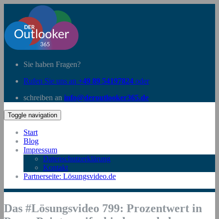
Sie haben Fragen?
Rufen Sie uns an
+49 89 54197824
oder
schreiben an
info@deroutlooker365.de
Toggle navigation
Start
Blog
Impressum
Datenschutzerklärung
Kontakt
Partnerseite: Lösungsvideo.de
Das #Lösungsvideo 799: Prozentwert in