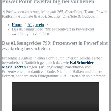
PowerPoint zweifarbig hervorheben
.:| Profiwissen zu Azure, Microsoft 365, SharePoint, Teams, Power
Platform (Automate & App), Security, OneNote & Outlook |:.
Home
/
Allgemein
/
Das #Lösungsvideo 799: Prozentwert in PowerPoint
zweifarbig hervorheben
Das #Lösungsvideo 799: Prozentwert in PowerPoint
zweifarbig hervorheben
Prozentuale Anteile in einer Form durch unterschiedliche Farben
hervorheben? Natürlich geht auch das, wie
Kai Schneider
und
Maria Hoeren
zeigen. Die langweilige Präsentation von
Prozentwerten hat damit ein Ende. Nicht nur Balken und andere
Formen, sondern auch Piktogramme u. Ä. lassen sich so einfärben!