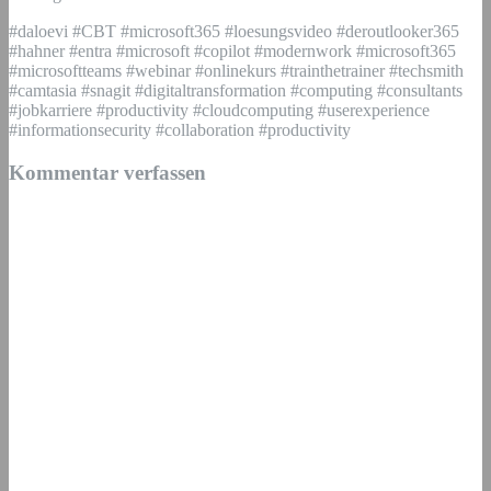
#daloevi #CBT #microsoft365 #loesungsvideo #deroutlooker365
#hahner #entra #microsoft #copilot #modernwork #microsoft365
#microsoftteams #webinar #onlinekurs #trainthetrainer #techsmith
#camtasia #snagit #digitaltransformation #computing #consultants
#jobkarriere #productivity #cloudcomputing #userexperience
#informationsecurity #collaboration #productivity
Kommentar verfassen