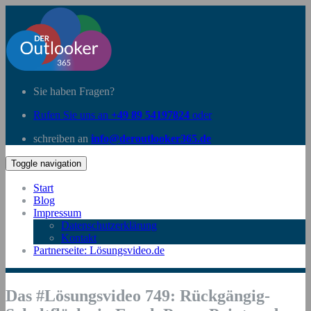
Sie haben Fragen?
Rufen Sie uns an
+49 89 54197824
oder
schreiben an
info@deroutlooker365.de
Toggle navigation
Start
Blog
Impressum
Datenschutzerklärung
Kontakt
Partnerseite: Lösungsvideo.de
Das #Lösungsvideo 749: Rückgängig-