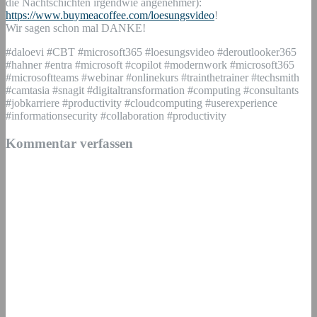
die Nachtschichten irgendwie angenehmer):
https://www.buymeacoffee.com/loesungsvideo
!
Wir sagen schon mal DANKE!
#daloevi #CBT #microsoft365 #loesungsvideo #deroutlooker365
#hahner #entra #microsoft #copilot #modernwork #microsoft365
#microsoftteams #webinar #onlinekurs #trainthetrainer #techsmith
#camtasia #snagit #digitaltransformation #computing #consultants
#jobkarriere #productivity #cloudcomputing #userexperience
#informationsecurity #collaboration #productivity
Kommentar verfassen