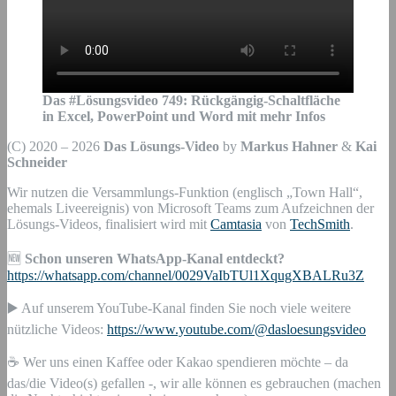
Das #Lösungsvideo
749
:
Rückgängig-Schaltfläche
in Excel, PowerPoint und Word mit mehr Infos
(C) 2020 – 2026
Das Lösungs-Video
by
Markus Hahner
&
Kai
Schneider
Wir nutzen die Versammlungs-Funktion (englisch „Town Hall“,
ehemals Liveereignis) von Microsoft Teams zum Aufzeichnen der
Lösungs-Videos, finalisiert wird mit
Camtasia
von
TechSmith
.
🆕
Schon unseren WhatsApp-Kanal entdeckt?
https://whatsapp.com/channel/0029VaIbTUl1XqugXBALRu3Z
▶️ Auf unserem YouTube-Kanal finden Sie noch viele weitere
nützliche Videos:
https://www.youtube.com/@dasloesungsvideo
☕ Wer uns einen Kaffee oder Kakao spendieren möchte – da
das/die Video(s) gefallen -, wir alle können es gebrauchen (machen