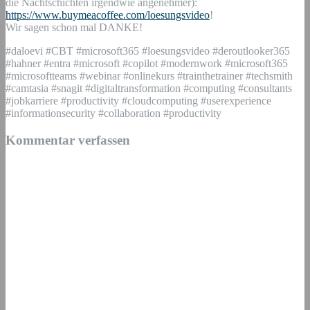
die Nachtschichten irgendwie angenehmer):
https://www.buymeacoffee.com/loesungsvideo
!
Wir sagen schon mal DANKE!
#daloevi #CBT #microsoft365 #loesungsvideo #deroutlooker365
#hahner #entra #microsoft #copilot #modernwork #microsoft365
#microsoftteams #webinar #onlinekurs #trainthetrainer #techsmith
#camtasia #snagit #digitaltransformation #computing #consultants
#jobkarriere #productivity #cloudcomputing #userexperience
#informationsecurity #collaboration #productivity
Kommentar verfassen