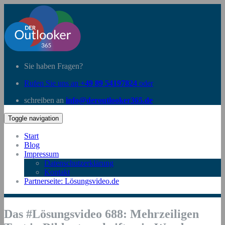
Sie haben Fragen?
Rufen Sie uns an
+49 89 54197824
oder
schreiben an
info@deroutlooker365.de
Toggle navigation
Start
Blog
Impressum
Datenschutzerklärung
Kontakt
Partnerseite: Lösungsvideo.de
Das #Lösungsvideo 688: Mehrzeiligen