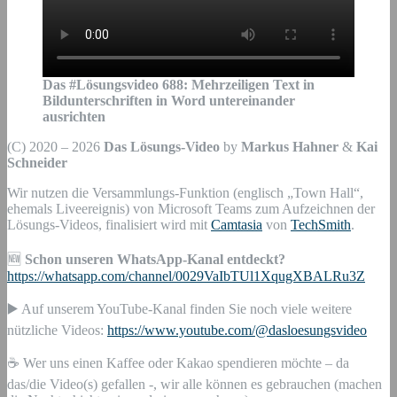
Das #Lösungsvideo
688
:
Mehrzeiligen Text in
Bildunterschriften in Word untereinander
ausrichten
(C) 2020 – 2026
Das Lösungs-Video
by
Markus Hahner
&
Kai
Schneider
Wir nutzen die Versammlungs-Funktion (englisch „Town Hall“,
ehemals Liveereignis) von Microsoft Teams zum Aufzeichnen der
Lösungs-Videos, finalisiert wird mit
Camtasia
von
TechSmith
.
🆕
Schon unseren WhatsApp-Kanal entdeckt?
https://whatsapp.com/channel/0029VaIbTUl1XqugXBALRu3Z
▶️ Auf unserem YouTube-Kanal finden Sie noch viele weitere
nützliche Videos:
https://www.youtube.com/@dasloesungsvideo
☕ Wer uns einen Kaffee oder Kakao spendieren möchte – da
das/die Video(s) gefallen -, wir alle können es gebrauchen (machen