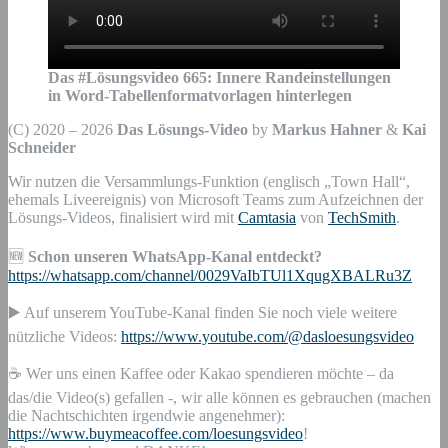
Das #Lösungsvideo
665
:
Innere Randeinstellungen
in Word-Tabellenformatvorlagen hinterlegen
(C) 2020 – 2026
Das Lösungs-Video
by
Markus Hahner
&
Kai
Schneider
Wir nutzen die Versammlungs-Funktion (englisch „Town Hall“,
ehemals Liveereignis) von Microsoft Teams zum Aufzeichnen der
Lösungs-Videos, finalisiert wird mit
Camtasia
von
TechSmith
.
🆕
Schon unseren WhatsApp-Kanal entdeckt?
https://whatsapp.com/channel/0029VaIbTUl1XqugXBALRu3Z
▶️ Auf unserem YouTube-Kanal finden Sie noch viele weitere
nützliche Videos:
https://www.youtube.com/@dasloesungsvideo
☕ Wer uns einen Kaffee oder Kakao spendieren möchte – da
das/die Video(s) gefallen -, wir alle können es gebrauchen (machen
die Nachtschichten irgendwie angenehmer):
https://www.buymeacoffee.com/loesungsvideo
!