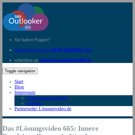
Sie haben Fragen?
Rufen Sie uns an
+49 89 54197824
oder
schreiben an
info@deroutlooker365.de
Toggle navigation
Start
Blog
Impressum
Datenschutzerklärung
Kontakt
Partnerseite: Lösungsvideo.de
Das #Lösungsvideo 665: Innere