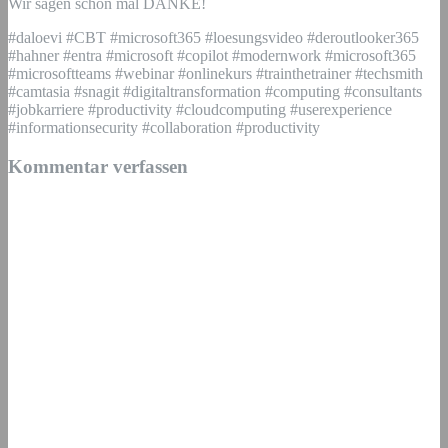
Wir sagen schon mal DANKE!
#daloevi #CBT #microsoft365 #loesungsvideo #deroutlooker365
#hahner #entra #microsoft #copilot #modernwork #microsoft365
#microsoftteams #webinar #onlinekurs #trainthetrainer #techsmith
#camtasia #snagit #digitaltransformation #computing #consultants
#jobkarriere #productivity #cloudcomputing #userexperience
#informationsecurity #collaboration #productivity
Kommentar verfassen