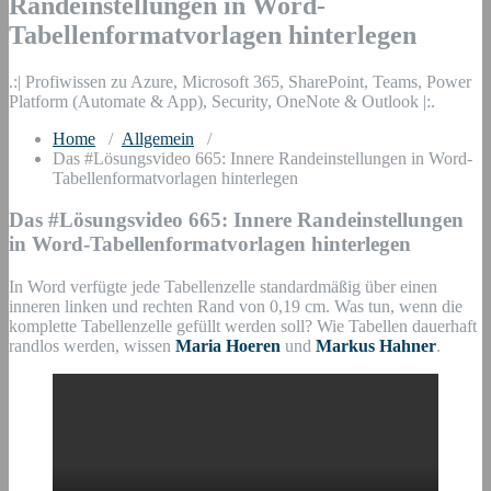
Randeinstellungen in Word-
Tabellenformatvorlagen hinterlegen
.:| Profiwissen zu Azure, Microsoft 365, SharePoint, Teams, Power
Platform (Automate & App), Security, OneNote & Outlook |:.
Home
/
Allgemein
/
Das #Lösungsvideo 665: Innere Randeinstellungen in Word-
Tabellenformatvorlagen hinterlegen
Das #Lösungsvideo 665: Innere Randeinstellungen
in Word-Tabellenformatvorlagen hinterlegen
In Word verfügte jede Tabellenzelle standardmäßig über einen
inneren linken und rechten Rand von 0,19 cm. Was tun, wenn die
komplette Tabellenzelle gefüllt werden soll? Wie Tabellen dauerhaft
randlos werden, wissen
Maria Hoeren
und
Markus Hahner
.