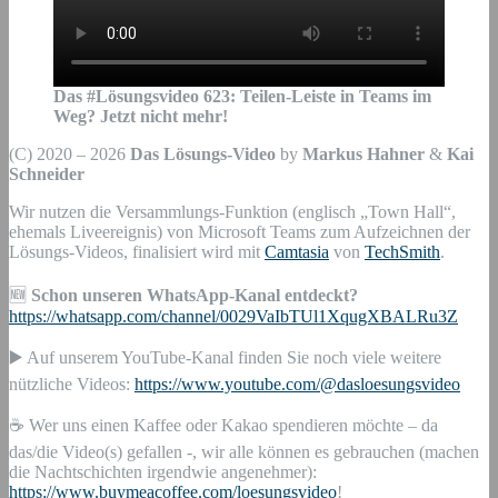
Das #Lösungsvideo
623
:
Teilen-Leiste in Teams im
Weg? Jetzt nicht mehr!
(C) 2020 – 2026
Das Lösungs-Video
by
Markus Hahner
&
Kai
Schneider
Wir nutzen die Versammlungs-Funktion (englisch „Town Hall“,
ehemals Liveereignis) von Microsoft Teams zum Aufzeichnen der
Lösungs-Videos, finalisiert wird mit
Camtasia
von
TechSmith
.
🆕
Schon unseren WhatsApp-Kanal entdeckt?
https://whatsapp.com/channel/0029VaIbTUl1XqugXBALRu3Z
▶️ Auf unserem YouTube-Kanal finden Sie noch viele weitere
nützliche Videos:
https://www.youtube.com/@dasloesungsvideo
☕ Wer uns einen Kaffee oder Kakao spendieren möchte – da
das/die Video(s) gefallen -, wir alle können es gebrauchen (machen
die Nachtschichten irgendwie angenehmer):
https://www.buymeacoffee.com/loesungsvideo
!