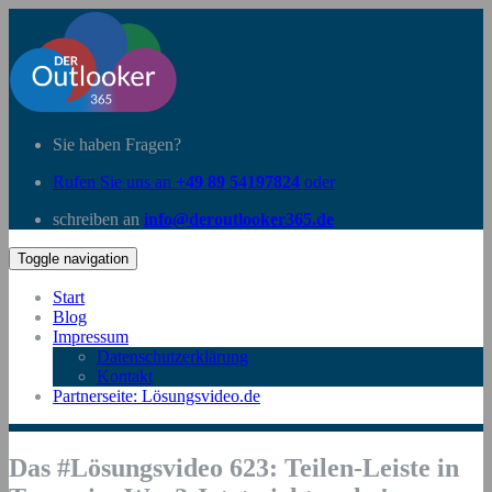
Sie haben Fragen?
Rufen Sie uns an
+49 89 54197824
oder
schreiben an
info@deroutlooker365.de
Toggle navigation
Start
Blog
Impressum
Datenschutzerklärung
Kontakt
Partnerseite: Lösungsvideo.de
Das #Lösungsvideo 623: Teilen-Leiste in