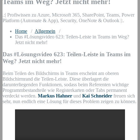
Teams im Weg? Jetzt nicht mehr!
.:| Profiwissen zu Azure, Microsoft 365, SharePoint, Teams, Power
Platform (Automate & App), Security, OneNote & Outlook |:.
Home
/
Allgemein
/
Das #Lösungsvideo 623: Teilen-Leiste in Teams im Weg?
Jetzt nicht mehr!
Das #Lösungsvideo 623: Teilen-Leiste in Teams im
Weg? Jetzt nicht mehr!
Beim Teilen des Bildschirms in Teams erscheint am oberen
Bildschirmrand die Teilen-Leiste. Diese überlagert die
darunterliegenden Funktionen, sodass beim Referenten wichtige
Programmbestandteile wie Registerkarten oder Tabs permanent
verdeckt werden.
Markus Hahner
und
Kai Schneider
freuen sich
sehr, nun endlich eine Lösung für dieses Problem zeigen zu können.