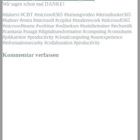
Wir sagen schon mal DANKE!
#daloevi #CBT #microsoft365 #loesungsvideo #deroutlooker365
#hahner #entra #microsoft #copilot #modernwork #microsoft365
#microsoftteams #webinar #onlinekurs #trainthetrainer #techsmith
#camtasia #snagit #digitaltransformation #computing #consultants
#jobkarriere #productivity #cloudcomputing #userexperience
#informationsecurity #collaboration #productivity
Kommentar verfassen