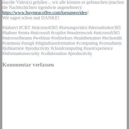
das/die Video(s) gefallen -, wir alle können es gebrauchen (machen
die Nachtschichten irgendwie angenehmer):
https://www.buymeacoffee.com/loesungsvideo
!
Wir sagen schon mal DANKE!
#daloevi #CBT #microsoft365 #loesungsvideo #deroutlooker365
#hahner #entra #microsoft #copilot #modernwork #microsoft365
#microsoftteams #webinar #onlinekurs #trainthetrainer #techsmith
#camtasia #snagit #digitaltransformation #computing #consultants
#jobkarriere #productivity #cloudcomputing #userexperience
#informationsecurity #collaboration #productivity
Kommentar verfassen