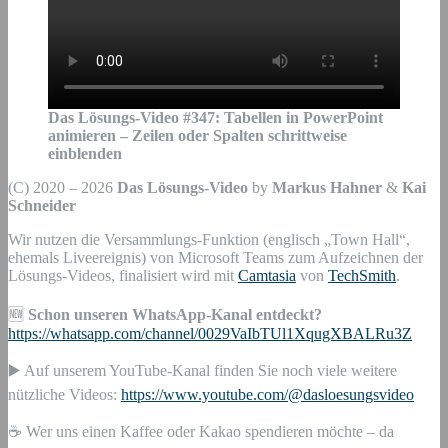
Das Lösungs-Video #
347
:
Tabellen in PowerPoint
animieren – Zeilen oder Spalten schrittweise
einblenden
(C) 2020 – 2026
Das Lösungs-Video
by
Markus Hahner
&
Kai
Schneider
Wir nutzen die Versammlungs-Funktion (englisch „Town Hall“,
ehemals Liveereignis) von Microsoft Teams zum Aufzeichnen der
Lösungs-Videos, finalisiert wird mit
Camtasia
von
TechSmith
.
🆕
Schon unseren WhatsApp-Kanal entdeckt?
https://whatsapp.com/channel/0029VaIbTUl1XqugXBALRu3Z
▶️ Auf unserem YouTube-Kanal finden Sie noch viele weitere
nützliche Videos:
https://www.youtube.com/@dasloesungsvideo
☕ Wer uns einen Kaffee oder Kakao spendieren möchte – da