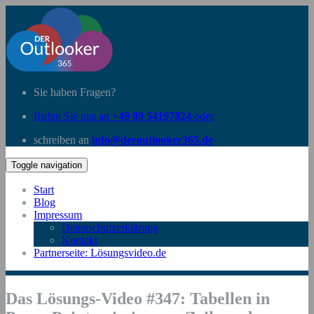
Sie haben Fragen?
Rufen Sie uns an
+49 89 54197824
oder
schreiben an
info@deroutlooker365.de
Toggle navigation
Start
Blog
Impressum
Datenschutzerklärung
Kontakt
Partnerseite: Lösungsvideo.de
Das Lösungs-Video #347: Tabellen in