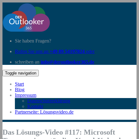
Sie haben Fragen?
Rufen Sie uns an
+49 89 54197824
oder
schreiben an
info@deroutlooker365.de
Toggle navigation
Start
Blog
Impressum
Datenschutzerklärung
Kontakt
Partnerseite: Lösungsvideo.de
Das Lösungs-Video #117: Microsoft