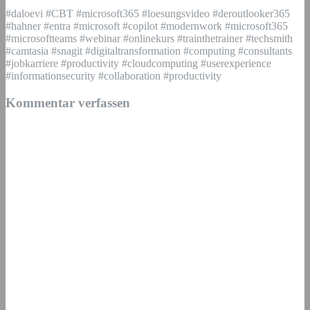
#daloevi #CBT #microsoft365 #loesungsvideo #deroutlooker365
#hahner #entra #microsoft #copilot #modernwork #microsoft365
#microsoftteams #webinar #onlinekurs #trainthetrainer #techsmith
#camtasia #snagit #digitaltransformation #computing #consultants
#jobkarriere #productivity #cloudcomputing #userexperience
#informationsecurity #collaboration #productivity
Kommentar verfassen