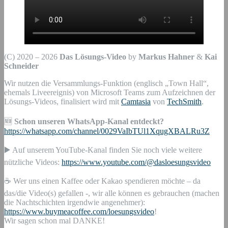
(C) 2020 – 2026
Das Lösungs-Video
by
Markus Hahner
&
Kai
Schneider
Wir nutzen die Versammlungs-Funktion (englisch „Town Hall“,
ehemals Liveereignis) von Microsoft Teams zum Aufzeichnen der
Lösungs-Videos, finalisiert wird mit
Camtasia
von
TechSmith
.
🆕
Schon unseren WhatsApp-Kanal entdeckt?
https://whatsapp.com/channel/0029VaIbTUl1XqugXBALRu3Z
▶️ Auf unserem YouTube-Kanal finden Sie noch viele weitere
nützliche Videos:
https://www.youtube.com/@dasloesungsvideo
☕ Wer uns einen Kaffee oder Kakao spendieren möchte – da
das/die Video(s) gefallen -, wir alle können es gebrauchen (machen
die Nachtschichten irgendwie angenehmer):
https://www.buymeacoffee.com/loesungsvideo
!
Wir sagen schon mal DANKE!