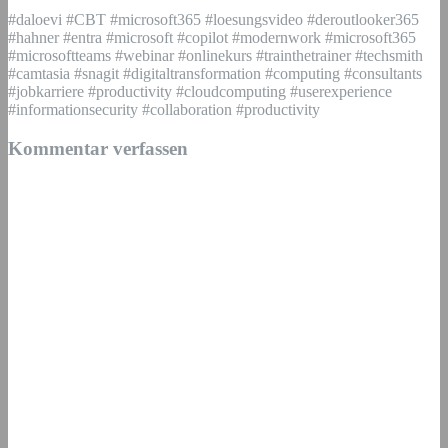
#daloevi #CBT #microsoft365 #loesungsvideo #deroutlooker365
#hahner #entra #microsoft #copilot #modernwork #microsoft365
#microsoftteams #webinar #onlinekurs #trainthetrainer #techsmith
#camtasia #snagit #digitaltransformation #computing #consultants
#jobkarriere #productivity #cloudcomputing #userexperience
#informationsecurity #collaboration #productivity
Kommentar verfassen