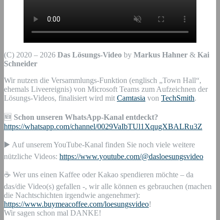
(C) 2020 – 2026
Das Lösungs-Video
by
Markus Hahner
&
Kai
Schneider
Wir nutzen die Versammlungs-Funktion (englisch „Town Hall“,
ehemals Liveereignis) von Microsoft Teams zum Aufzeichnen der
Lösungs-Videos, finalisiert wird mit
Camtasia
von
TechSmith
.
🆕
Schon unseren WhatsApp-Kanal entdeckt?
https://whatsapp.com/channel/0029VaIbTUl1XqugXBALRu3Z
▶️ Auf unserem YouTube-Kanal finden Sie noch viele weitere
nützliche Videos:
https://www.youtube.com/@dasloesungsvideo
☕ Wer uns einen Kaffee oder Kakao spendieren möchte – da
das/die Video(s) gefallen -, wir alle können es gebrauchen (machen
die Nachtschichten irgendwie angenehmer):
https://www.buymeacoffee.com/loesungsvideo
!
Wir sagen schon mal DANKE!