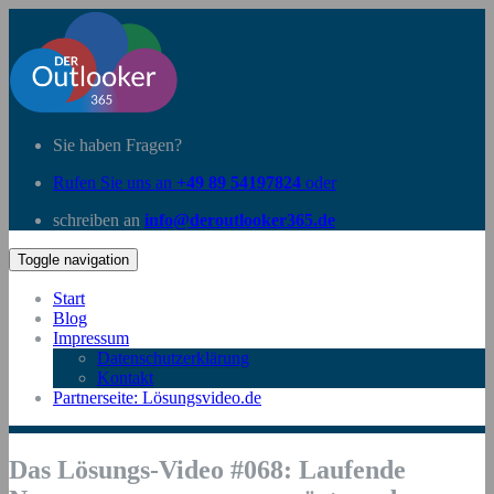
Sie haben Fragen?
Rufen Sie uns an
+49 89 54197824
oder
schreiben an
info@deroutlooker365.de
Toggle navigation
Start
Blog
Impressum
Datenschutzerklärung
Kontakt
Partnerseite: Lösungsvideo.de
Das Lösungs-Video #068: Laufende